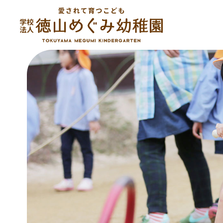
コ
ン
テ
ン
ツ
へ
ス
キ
ッ
プ