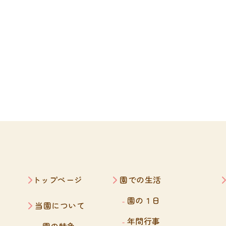
トップページ
園での生活
園の１日
当園について
年間行事