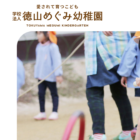
コ
ン
テ
ン
ツ
へ
ス
キ
ッ
プ