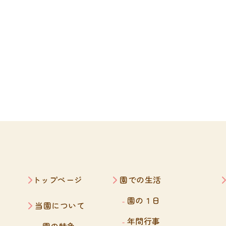
トップページ
園での生活
園の１日
当園について
年間行事