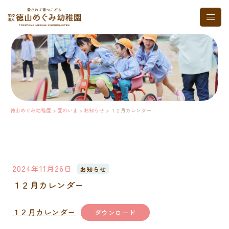
コ
ト
ン
グ
テ
ル
ン
メ
ツ
ニ
へ
ュ
ス
ー
キ
ッ
プ
徳山めぐみ幼稚園
>
園のいま
>
お知らせ
>
１２月カレンダー
2024年11月26日
お知らせ
１２月カレンダー
１２月カレンダー
ダウンロード