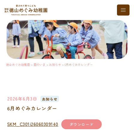
コ
ト
ン
グ
テ
ル
ン
メ
ツ
ニ
へ
ュ
ス
ー
キ
ッ
プ
徳山めぐみ幼稚園
>
園のいま
>
お知らせ
>
6月めぐみカレンダー
2026年6月3日
お知らせ
6月めぐみカレンダー
SKM_C301i26060309140
ダウンロード