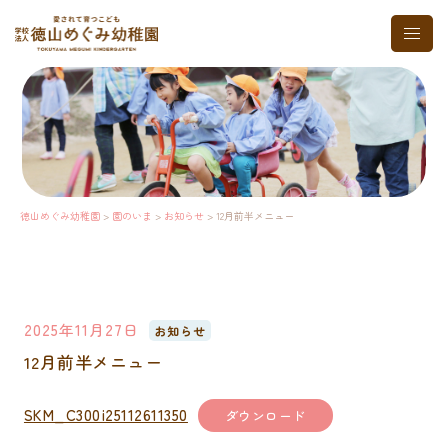
コ
ト
ン
グ
テ
ル
ン
メ
ツ
ニ
へ
ュ
ス
ー
キ
ッ
プ
徳山めぐみ幼稚園
>
園のいま
>
お知らせ
>
12月前半メニュー
2025年11月27日
お知らせ
12月前半メニュー
SKM_C300i25112611350
ダウンロード