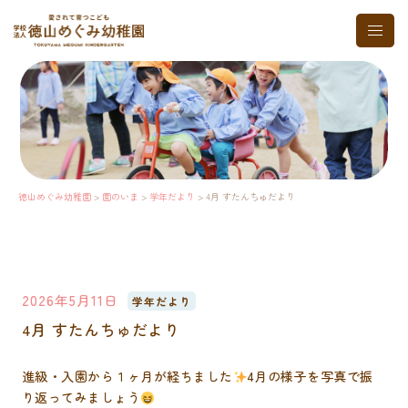
コ
ト
ン
グ
テ
ル
ン
メ
ツ
ニ
へ
ュ
ス
ー
キ
ッ
プ
徳山めぐみ幼稚園
>
園のいま
>
学年だより
>
4月 すたんちゅだより
2026年5月11日
学年だより
4月 すたんちゅだより
進級・入園から１ヶ月が経ちました
4月の様子を写真で振
り返ってみましょう