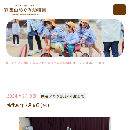
コ
ト
ン
グ
テ
ル
ン
メ
ツ
ニ
へ
ュ
ス
ー
キ
ッ
プ
徳山めぐみ幼稚園
>
園のいま
>
園長ブログ2024年度まで
>
令和6年7月9日(火)
2024年7月9日
園長ブログ2024年度まで
令和6年7月9日(火)